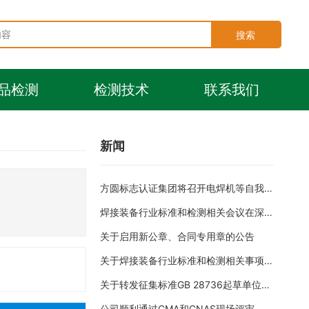
搜索
品检测
检测技术
联系我们
新闻
方圆标志认证集团将召开电焊机等自我声
明转换CCC认证宣贯会
焊接装备行业标准和检测相关会议在深圳
顺利召开
关于启用新公章、合同专用章的公告
关于焊接装备行业标准和检测相关事项的
会议通知
关于转发征集标准GB 28736起草单位的
通知
公司顺利通过CMA和CNAS现场评审