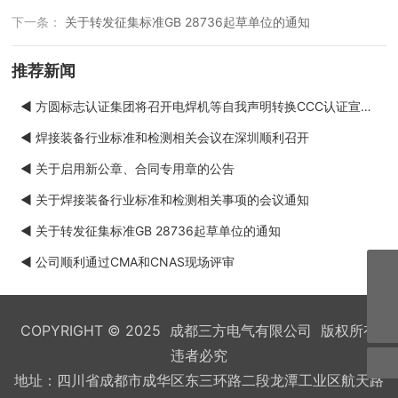
下一条：
关于转发征集标准GB 28736起草单位的通知
推荐新闻
◀ 方圆标志认证集团将召开电焊机等自我声明转换CCC认证宣贯
会
◀ 焊接装备行业标准和检测相关会议在深圳顺利召开
◀ 关于启用新公章、合同专用章的公告
◀ 关于焊接装备行业标准和检测相关事项的会议通知
◀ 关于转发征集标准GB 28736起草单位的通知
◀ 公司顺利通过CMA和CNAS现场评审
028-84216680
cdsfe@cdsfe.com
COPYRIGHT © 2025 成都三方电气有限公司 版权所有
违者必究
地址：四川省成都市成华区东三环路二段龙潭工业区航天路